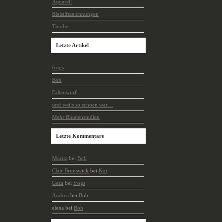
Aquarell
Bleistiftzeichnungen
Tusche
Letzte Artikel
frogs
Bob
Faltenwurf
und weils so schoen war…
Mehr Bluetenstudien
Letzte Kommentare
Moritz
bei
Bob
Clair Brunswick
bei
Koi
Geza
bei
frogs
Andrea
bei
Bob
elena bei
Bob