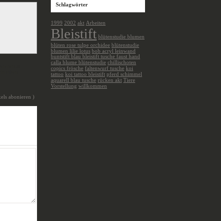
Schlagwörter
1999
2002
akt
Arbeiten
Bleistift
blütenstudie blumen
blüten rose tulpe orchidee
blütenstudie
blumen lilie lotus
bob acryl leinwand
buntstift blau bleistift tusche faust hand
calla blume blütenstudie
chillischoten
mmentar
copics frösche
faltenwurf tusche
koi
chreiben
tattoo
koi tattoo bleistift
pferd schimmel
aquarell blau tusche
rücken akt
Tiere
Vorstellung
willkommen
els abonieren )