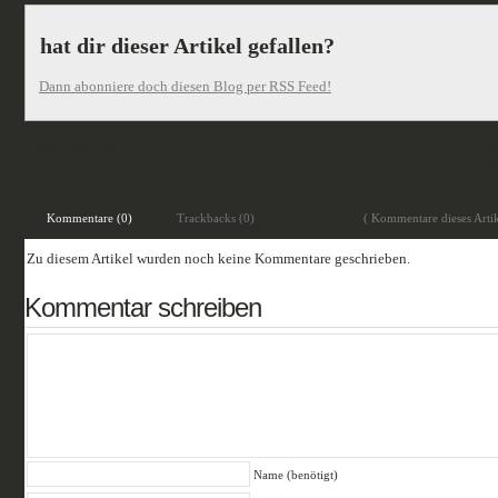
hat dir dieser Artikel gefallen?
Dann abonniere doch diesen Blog per RSS Feed!
Tags:
rücken akt
Ko
s
Kommentare (0)
Trackbacks (0)
( Kommentare dieses Artik
Zu diesem Artikel wurden noch keine Kommentare geschrieben.
Kommentar schreiben
Name (benötigt)