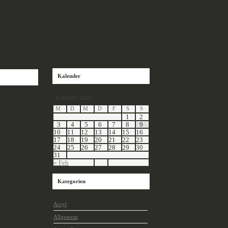
Kalender
AUGUST 2026
M
D
M
D
F
S
S
1
2
3
4
5
6
7
8
9
10
11
12
13
14
15
16
17
18
19
20
21
22
23
24
25
26
27
28
29
30
31
« Feb
Kategorien
Acryl
Allgemein